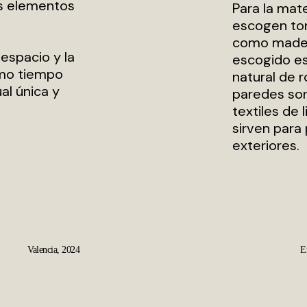
es elementos
Para la mate
escogen ton
como madera
espacio y la
escogido e
smo tiempo
natural de r
al única y
paredes son
textiles de
sirven para 
exteriores.
Valencia, 2024
E