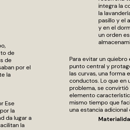
integra la c
la lavanderí
pasillo y el 
y en el dorm
un orden esp
almacenami
bo,
to de
Para evitar un quiebro
es de
punto central y protag
saban por el
las curvas, una forma e
te la
conductos. Lo que en u
problema, se convirtió
elemento característico
mismo tiempo que facili
or Ese
una estancia adicional 
por la
d da lugar a
Materialid
cilitan la