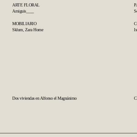
ARTE FLORAL
P
Amiguis____
S
MOBILIARIO
C
Sklum, Zara Home
I
Dos
C
viviendas
D
Dos viviendas en Alfonso el Magnánimo
C
en
A
Alfonso
el
Magnánimo