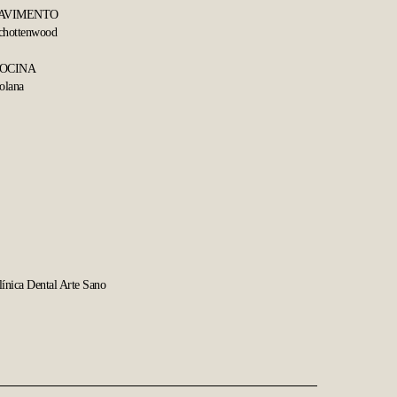
AVIMENTO
chottenwood
OCINA
solana
línica
ental
línica Dental Arte Sano
rte
Sano