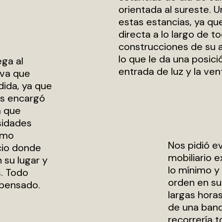
orientada al sureste. 
estas estancias, ya qu
directa a lo largo de t
construcciones de su a
lo que le da una posició
ega al
entrada de luz y la ven
iva que
dida, ya que
Nos encargó
a que
sidades
omo
Nos pidió ev
cio donde
mobiliario 
su lugar y
lo mínimo y
. Todo
orden en su
 pensado.
largas horas
de una band
recorrería t