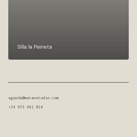
Silla la Peineta
agueda@mataestudio.com
+34 653 441 814
Aviso legal
Política privacidad