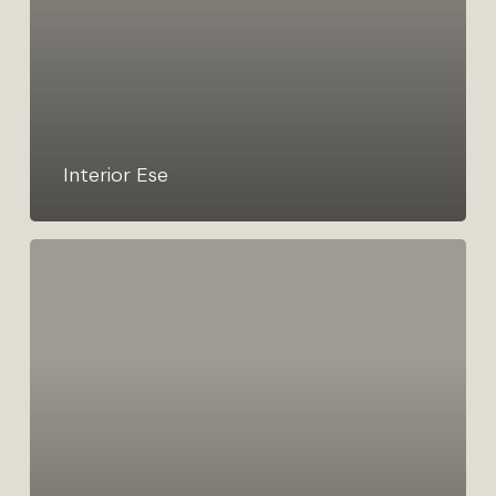
Interior Ese
Silla
la
Peineta