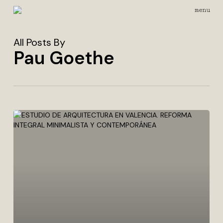
Skip
menu
to
main
content
All Posts By
Pau Goethe
Interior
Ese